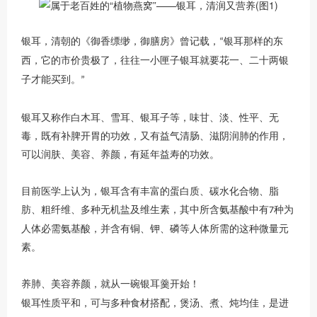
银耳，清朝的《御香缥缈，御膳房》曾记载，
银耳那样的东
“
西，它的市价贵极了，往往一小匣子银耳就要花一、二十两银
子才能买到。
”
银耳又称作白木耳、雪耳、银耳子等，味甘、淡、性平、无
毒，既有补脾开胃的功效，又有益气清肠、滋阴润肺的作用，
可以润肤、美容、养颜，有延年益寿的功效。
目前医学上认为，银耳含有丰富的蛋白质、碳水化合物、脂
肪、粗纤维、多种无机盐及维生素，其中所含氨基酸中有
种为
7
人体必需氨基酸，并含有铜、钾、磷等人体所需的这种微量元
素。
养肺、美容养颜，就从一碗银耳羹开始！
银耳性质平和，可与多种食材搭配，煲汤、煮、炖均佳，是进