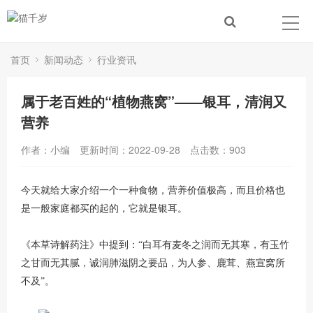
首页
新闻动态
行业资讯
属于老百姓的“植物燕窝”——银耳，清润又
营养
作者：小编
更新时间：2022-09-28
点击数：
903
今天就给大家介绍一个一种食物，营养价值极高，而且价格也
是一般家庭都买的起的，它就是银耳。
《本草诗解药注》中提到：
“白耳有麦冬之润而无其寒，有玉竹
之甘而无其腻，诚润肺滋阴之要品，为人参、鹿茸、燕宣窝所
不及”。