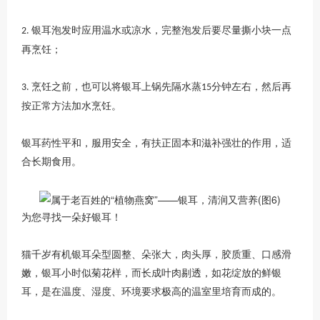
银耳泡发时应用温水或凉水，完整泡发后要尽量撕小块一点
2.
再烹饪；
烹饪之前，也可以将银耳上锅先隔水蒸
分钟左右，然后再
3.
15
按正常方法加水烹饪。
银耳药性平和，服用安全，有扶正固本和滋补强壮的作用，适
合长期食用。
为您寻找一朵好银耳！
猫千岁有机
银耳朵型圆整、朵张大，肉头厚，胶质重、口感滑
嫩
，
银耳小时似菊花样，而长成叶肉剔透，如花绽放的鲜银
耳，是在温度、湿度、环境要求极高的温室里培育而成的。