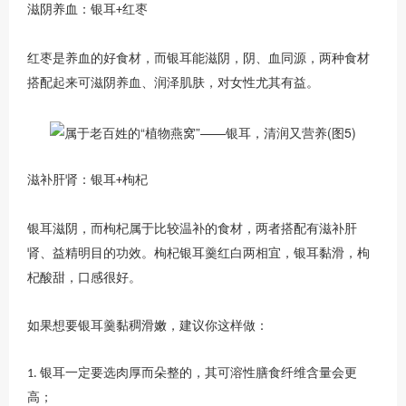
滋阴养血：银耳
红枣
+
红枣是养血的好食材，而银耳能滋阴，阴、血同源，两种食材
搭配起来可滋阴养血、润泽肌肤，对女性尤其有益。
滋补肝肾：银耳
枸杞
+
银耳滋阴，而枸杞属于比较温补的食材，两者搭配有滋补肝
肾、益精明目的功效。枸杞银耳羹红白两相宜，银耳黏滑，枸
杞酸甜，口感很好。
如果想要银耳羹黏稠滑嫩，建议你这样做：
银耳一定要选肉厚而朵整的，其可溶性膳食纤维含量会更
1.
高；